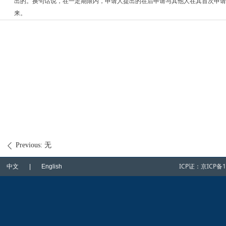
出的。换句话说，在一定期限内，申请人提出的在后申请与其他人在其首次申请
来。
Previous:
无
ꄴ
ICP证：
京ICP备1
中文 | English